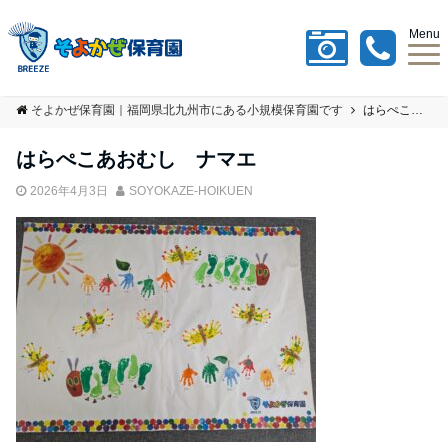
Menu
そよかぜ保育園｜福岡県北九州市にある小規模保育園です
はらぺこあおむし ナマエ
はらぺこあおむし ナマエ
2026年4月3日
SOYOKAZE-HOIKUEN