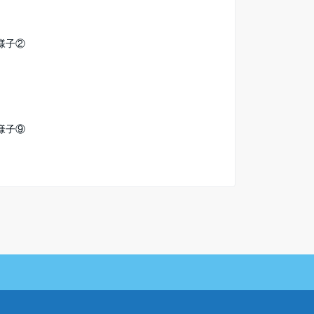
様子②
様子⑨