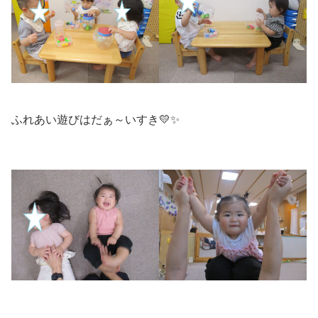
ふれあい遊びはだぁ～いすき💛✨